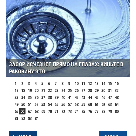
ЗАСОР ИСЧЕЗНЕТ ПРЯМО НА ГЛАЗАХ: КИНЬТЕ В
РАКОВИНУ ЭТО
1
2
3
4
5
6
7
8
9
10
11
12
13
14
15
16
17
18
19
20
21
22
23
24
25
26
27
28
29
30
31
32
33
34
35
36
37
38
39
40
41
42
43
44
45
46
47
48
49
50
51
52
53
54
55
56
57
58
59
60
61
62
63
64
66
65
67
68
69
70
71
72
73
74
75
76
77
78
79
80
81
82
83
84