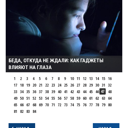
БЕДА, ОТКУДА НЕ ЖДАЛИ: КАК ГАДЖЕТЫ
ВЛИЯЮТ НА ГЛАЗА
1
2
3
4
5
6
7
8
9
10
11
12
13
14
15
16
17
18
19
20
21
22
23
24
25
26
27
28
29
30
31
32
47
33
34
35
36
37
38
39
40
41
42
43
44
45
46
48
49
50
51
52
53
54
55
56
57
58
59
60
61
62
63
64
65
66
67
68
69
70
71
72
73
74
75
76
77
78
79
80
81
82
83
84