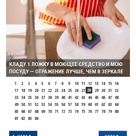
КЛАДУ 1 ЛОЖКУ В МОЮЩЕЕ СРЕДСТВО И МОЮ
ПОСУДУ — ОТРАЖЕНИЕ ЛУЧШЕ, ЧЕМ В ЗЕРКАЛЕ
1
2
3
4
5
6
7
8
9
10
11
12
13
14
15
16
28
17
18
19
20
21
22
23
24
25
26
27
29
30
31
32
33
34
35
36
37
38
39
40
41
42
43
44
45
46
47
48
49
50
51
52
53
54
55
56
57
58
59
60
61
62
63
64
65
66
67
68
69
70
71
72
73
74
75
76
77
78
79
80
81
82
83
84