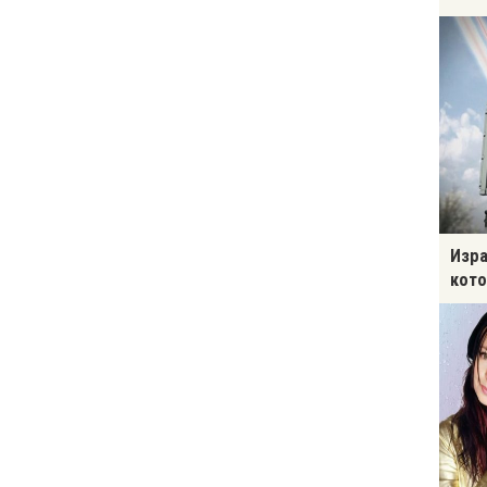
Изра
кото