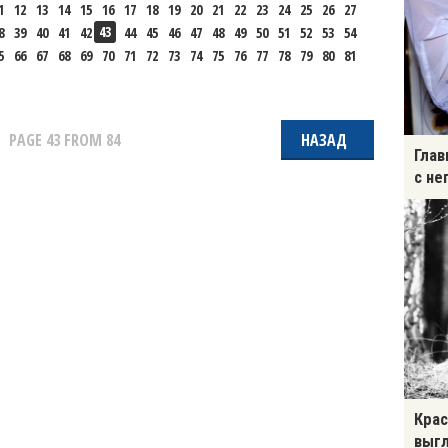
1
12
13
14
15
16
17
18
19
20
21
22
23
24
25
26
27
43
8
39
40
41
42
44
45
46
47
48
49
50
51
52
53
54
5
66
67
68
69
70
71
72
73
74
75
76
77
78
79
80
81
PAGE
43
FROM 84
НАЗАД
Глав
с не
Крас
выгл