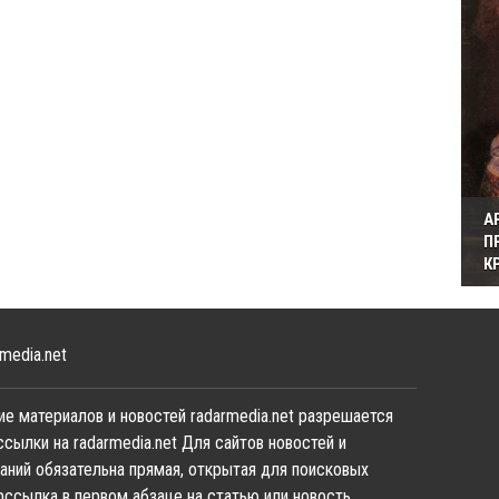
А
П
К
media.net
е материалов и новостей radarmedia.net разрешается
ссылки на radarmedia.net Для сайтов новостей и
аний обязательна прямая, открытая для поисковых
рссылка в первом абзаце на статью или новость,