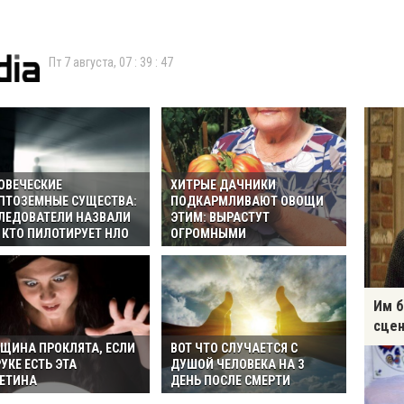
Пт 7 августа,
07
:
39
:
48
ОВЕЧЕСКИЕ
ХИТРЫЕ ДАЧНИКИ
ПТОЗЕМНЫЕ СУЩЕСТВА:
ПОДКАРМЛИВАЮТ ОВОЩИ
ЛЕДОВАТЕЛИ НАЗВАЛИ
ЭТИМ: ВЫРАСТУТ
, КТО ПИЛОТИРУЕТ НЛО
ОГРОМНЫМИ
Им б
сцен
ЩИНА ПРОКЛЯТА, ЕСЛИ
ВОТ ЧТО СЛУЧАЕТСЯ С
УКЕ ЕСТЬ ЭТА
ДУШОЙ ЧЕЛОВЕКА НА 3
ЕТИНА
ДЕНЬ ПОСЛЕ СМЕРТИ