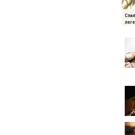
Спил
леге