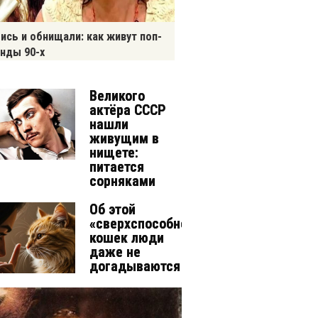
ись и обнищали: как живут поп-
нды 90-х
Великого
актёра СССР
нашли
живущим в
нищете:
питается
сорняками
Об этой
«сверхспособности»
кошек люди
даже не
догадываются