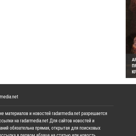
А
П
К
media.net
е материалов и новостей radarmedia.net разрешается
ссылки на radarmedia.net Для сайтов новостей и
аний обязательна прямая, открытая для поисковых
рссылка в первом абзаце на статью или новость,