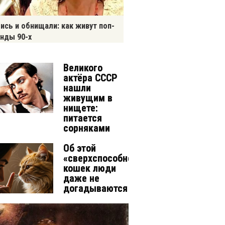
ись и обнищали: как живут поп-
нды 90-х
Великого
актёра СССР
нашли
живущим в
нищете:
питается
сорняками
Об этой
«сверхспособности»
кошек люди
даже не
догадываются