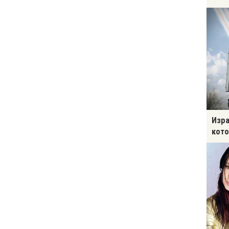
Изра
кото