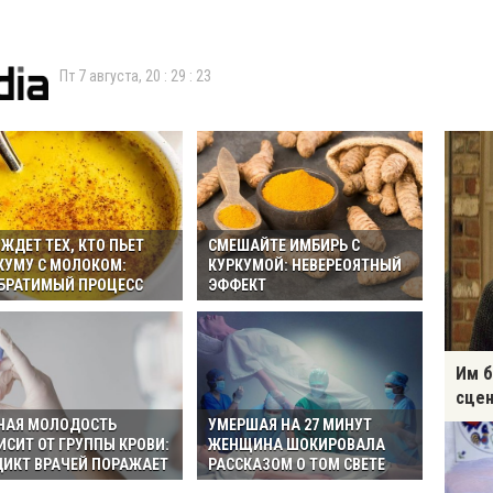
Пт 7 августа,
20
:
29
:
24
 ЖДЕТ ТЕХ, КТО ПЬЕТ
СМЕШАЙТЕ ИМБИРЬ С
КУМУ С МОЛОКОМ:
КУРКУМОЙ: НЕВЕРЕОЯТНЫЙ
БРАТИМЫЙ ПРОЦЕСС
ЭФФЕКТ
Им б
сцен
НАЯ МОЛОДОСТЬ
УМЕРШАЯ НА 27 МИНУТ
ИСИТ ОТ ГРУППЫ КРОВИ:
ЖЕНЩИНА ШОКИРОВАЛА
ДИКТ ВРАЧЕЙ ПОРАЖАЕТ
РАССКАЗОМ О ТОМ СВЕТЕ