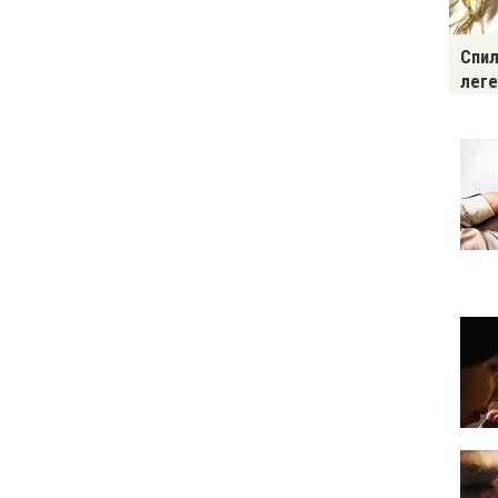
Спил
леге