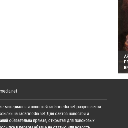
А
П
К
media.net
е материалов и новостей radarmedia.net разрешается
ссылки на radarmedia.net Для сайтов новостей и
аний обязательна прямая, открытая для поисковых
рссылка в первом абзаце на статью или новость,