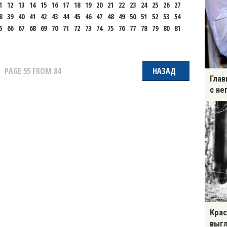
1
12
13
14
15
16
17
18
19
20
21
22
23
24
25
26
27
8
39
40
41
42
43
44
45
46
47
48
49
50
51
52
53
54
5
66
67
68
69
70
71
72
73
74
75
76
77
78
79
80
81
PAGE
55
FROM 84
НАЗАД
Глав
с не
Крас
выгл