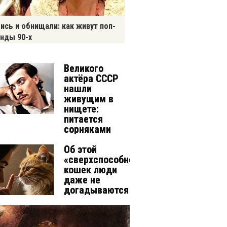
ись и обнищали: как живут поп-
нды 90-х
Великого
актёра СССР
нашли
живущим в
нищете:
питается
сорняками
Об этой
«сверхспособности»
кошек люди
даже не
догадываются