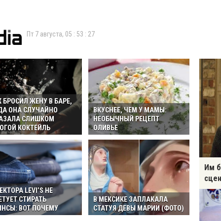
Пт 7 августа,
05
:
53
:
28
 БРОСИЛ ЖЕНУ В БАРЕ,
ДА ОНА СЛУЧАЙНО
ВКУСНЕЕ, ЧЕМ У МАМЫ:
АЗАЛА СЛИШКОМ
НЕОБЫЧНЫЙ РЕЦЕПТ
ОГОЙ КОКТЕЙЛЬ
ОЛИВЬЕ
Им б
сцен
ЕКТОРА LEVI’S НЕ
ЕТУЕТ СТИРАТЬ
В МЕКСИКЕ ЗАПЛАКАЛА
НСЫ: ВОТ ПОЧЕМУ
СТАТУЯ ДЕВЫ МАРИИ (ФОТО)