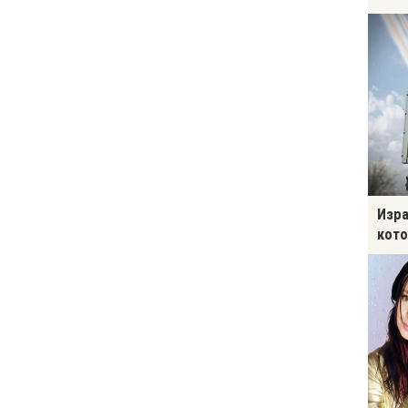
Изра
кото