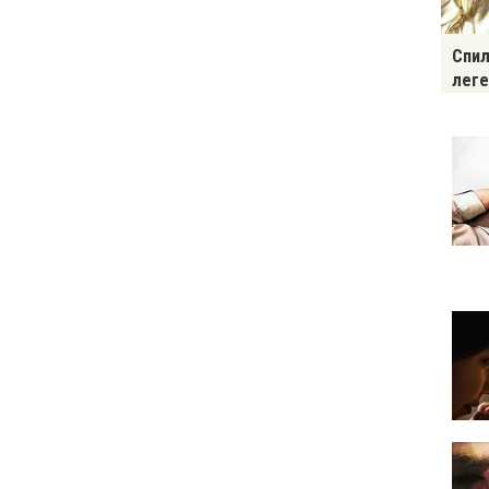
Спил
леге