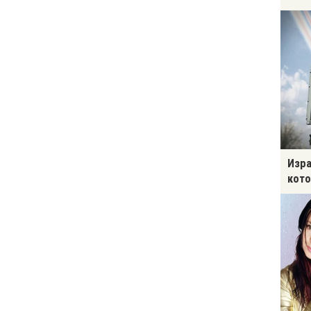
Изра
кото