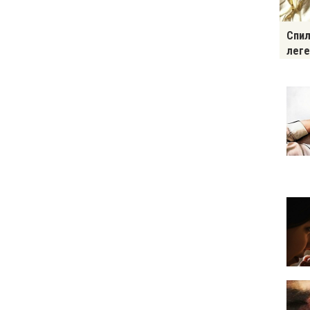
Спил
леге