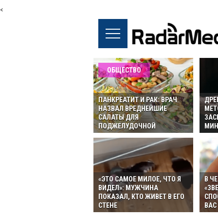
<
ОБЩЕСТВО
ПАНКРЕАТИТ И РАК: ВРАЧ
ДРЕ
НАЗВАЛ ВРЕДНЕЙШИЕ
МЕТ
САЛАТЫ ДЛЯ
ЗАС
ПОДЖЕЛУДОЧНОЙ
МИН
«ЭТО САМОЕ МИЛОЕ, ЧТО Я
В Ч
ВИДЕЛ»: МУЖЧИНА
«ЗВ
ПОКАЗАЛ, КТО ЖИВЕТ В ЕГО
СПО
СТЕНЕ
ВАС