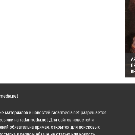
А
П
К
media.net
е материалов и новостей radarmedia.net разрешается
ссылки на radarmedia.net Для сайтов новостей и
аний обязательна прямая, открытая для поисковых
рссылка в первом абзаце на статью или новость,