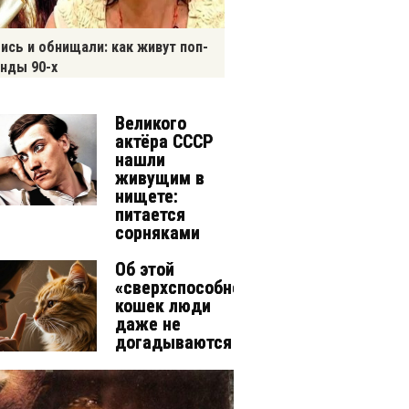
ись и обнищали: как живут поп-
нды 90-х
Великого
актёра СССР
нашли
живущим в
нищете:
питается
сорняками
Об этой
«сверхспособности»
кошек люди
даже не
догадываются