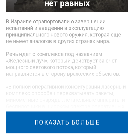
нет равных
В Израиле отрапортовали о завершении
испытаний и введении в эксплуатацию
принципиального нового оружия, которая еще
не имеет аналогов в других странах мира.
Речь идет о комплексе под названием
«Железный луч», который действует за счет
мощного светового потока, который
направляется в сторону вражеских объектов.
«В полной оперативной конфигурации лазерный
комплекс способен перехватывать ракеты,
минометные снаряды, летательные аппараты и
беспилотники в широком спектре оперативных
сценариев», — сообщил в ЦАХАЛ.
ПОКАЗАТЬ БОЛЬШЕ
Важной особенностью данного оружия, ставшей
особенно актуальной после начала войны на