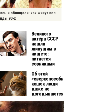
ись и обнищали: как живут поп-
нды 90-х
Великого
актёра СССР
нашли
живущим в
нищете:
питается
сорняками
Об этой
«сверхспособности»
кошек люди
даже не
догадываются