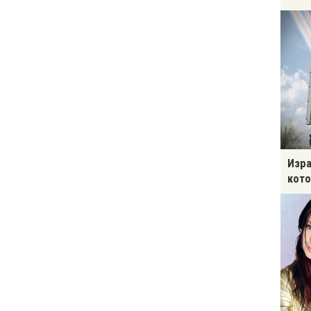
Изра
кото