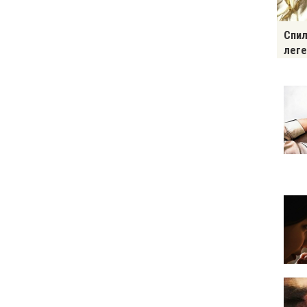
Спил
леге