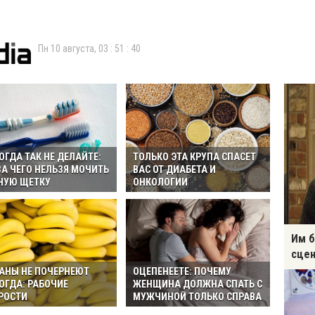
Пн 10 августа,
03
:
51
:
41
ОГДА ТАК НЕ ДЕЛАЙТЕ:
ТОЛЬКО ЭТА КРУПА СПАСЕТ
ЗА ЧЕГО НЕЛЬЗЯ МОЧИТЬ
ВАС ОТ ДИАБЕТА И
НУЮ ЩЕТКУ
ОНКОЛОГИИ
Им б
сцен
АНЫ НЕ ПОЧЕРНЕЮТ
ОЦЕПЕНЕЕТЕ: ПОЧЕМУ
ОГДА: РАБОЧИЕ
ЖЕНЩИНА ДОЛЖНА СПАТЬ С
РОСТИ
МУЖЧИНОЙ ТОЛЬКО СПРАВА