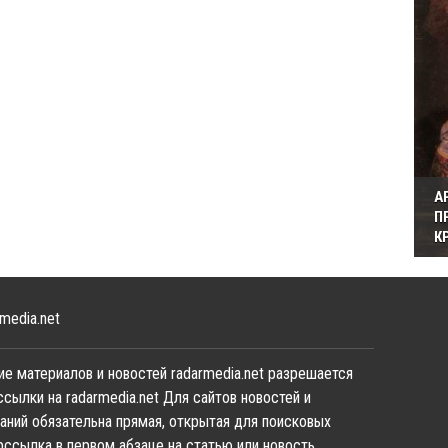
А
П
К
media.net
е материалов и новостей radarmedia.net разрешается
ссылки на radarmedia.net Для сайтов новостей и
аний обязательна прямая, открытая для поисковых
рссылка в первом абзаце на статью или новость,