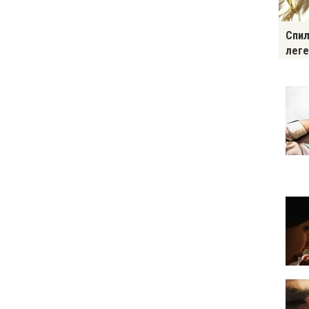
Спил
леге