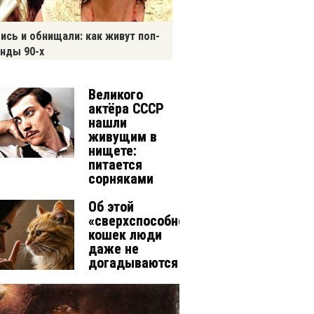
ись и обнищали: как живут поп-
нды 90-х
Великого
актёра СССР
нашли
живущим в
нищете:
питается
сорняками
Об этой
«сверхспособности»
кошек люди
даже не
догадываются