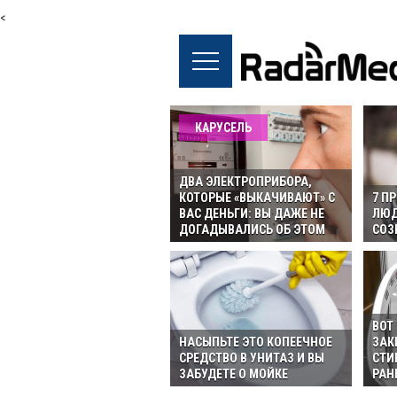
<
КАРУСЕЛЬ
ДВА ЭЛЕКТРОПРИБОРА,
КОТОРЫЕ «ВЫКАЧИВАЮТ» С
7 П
ВАС ДЕНЬГИ: ВЫ ДАЖЕ НЕ
ЛЮД
ДОГАДЫВАЛИСЬ ОБ ЭТОМ
СОЗ
ВОТ
НАСЫПЬТЕ ЭТО КОПЕЕЧНОЕ
ЗАК
СРЕДСТВО В УНИТАЗ И ВЫ
СТИ
ЗАБУДЕТЕ О МОЙКЕ
РАН