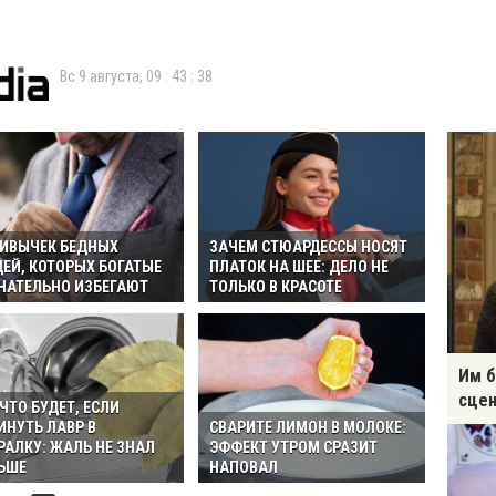
Вс 9 августа,
09
:
43
:
39
РИВЫЧЕК БЕДНЫХ
ЗАЧЕМ СТЮАРДЕССЫ НОСЯТ
ЕЙ, КОТОРЫХ БОГАТЫЕ
ПЛАТОК НА ШЕЕ: ДЕЛО НЕ
НАТЕЛЬНО ИЗБЕГАЮТ
ТОЛЬКО В КРАСОТЕ
Им б
сцен
 ЧТО БУДЕТ, ЕСЛИ
ИНУТЬ ЛАВР В
СВАРИТЕ ЛИМОН В МОЛОКЕ:
РАЛКУ: ЖАЛЬ НЕ ЗНАЛ
ЭФФЕКТ УТРОМ СРАЗИТ
ЬШЕ
НАПОВАЛ