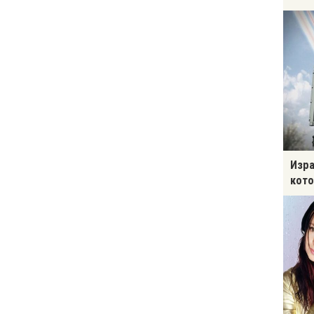
Изра
кото