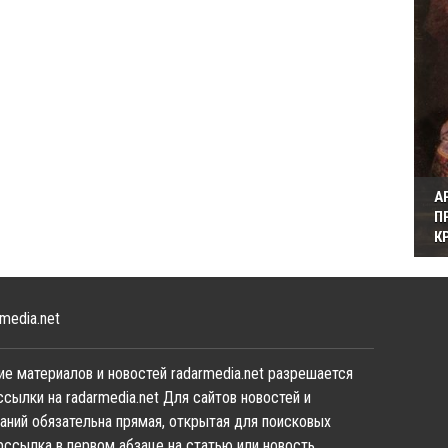
А
П
К
media.net
е материалов и новостей radarmedia.net разрешается
ссылки на radarmedia.net Для сайтов новостей и
аний обязательна прямая, открытая для поисковых
рссылка в первом абзаце на статью или новость,