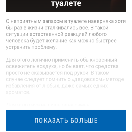
туалете
С неприятным запахом в туалете наверняка хотя
бы раз в жизни сталкивались все. В такой
ситуации естественной реакцией любого
человека будет желание как можно быстрее
устранить проблему.
Для этого логично применить обыкновенный
освежитель воздуха, но бывает, что средства
просто не оказывается под рукой. В таком
случае следует помнить о «дедовском» методе
избавления от любых, даже самых едких
ароматов.
Для этого нужна лишь одна самая
обыкновенная спичка, которую следует
поджечь в помещении и подождать несколько
ПОКАЗАТЬ БОЛЬШЕ
секунд, после чего выбросить в унитаз.