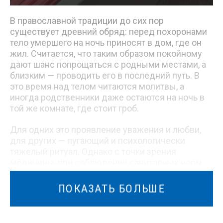
В православной традиции до сих пор
существует древний обряд: перед похоронами
тело умершего на ночь приносят в дом, где он
жил. Считается, что таким образом покойному
дают шанс попрощаться с родными местами, а
близким — проводить его в последний путь. В
это время над телом читаются молитвы, а
иногда родственники даже остаются на ночь в
той же комнате, где стоит гроб.
Для одних это проявление уважения и любви,
для других — пугающий и психологически
тяжелый ритуал. Однако с точки зрения
медицины, при соблюдении санитарных норм
пребывание рядом с телом в закрытом гробу не
опасно.
ПОКАЗАТЬ БОЛЬШЕ
Поэтому вопрос о том, ночевать ли в комнате с
умершим, каждый решает сам. Главное — чтобы