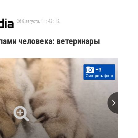
Сб 8 августа,
11
:
43
:
12
пами человека: ветеринары
+3
Смотреть фото