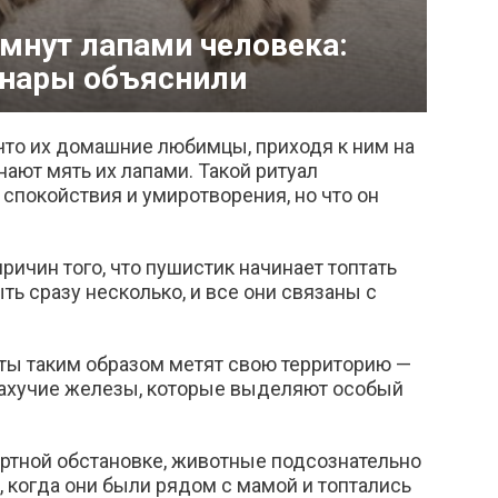
мнут лапами человека:
инары объяснили
что их домашние любимцы, приходя к ним на
нают мять их лапами. Такой ритуал
спокойствия и умиротворения, но что он
ричин того, что пушистик начинает топтать
ть сразу несколько, и все они связаны с
оты таким образом метят свою территорию —
пахучие железы, которые выделяют особый
ортной обстановке, животные подсознательно
 когда они были рядом с мамой и топтались