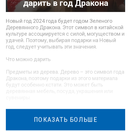
дарить в год Дракона
Новый год 2024 года будет годом Зеленого
Деревянного Дракона. Этот символ в китайской
культуре ассоциируется с силой, могуществом и
удачей. Поэтому, выбирая подарки на Новый
год, следует учитывать эти значения.
Что можно дарить
Предметы из дерева. Дерево – это символ года
Дракона, поэтому подарки из этого материала
будут особенно кстати. Это может быть
деревянная мебель, посуда, украшения или
сувениры.
Предметы зеленого цвета. Зеленый цвет также
символизирует дракон. Поэтому можно
ПОКАЗАТЬ БОЛЬШЕ
подарить что-нибудь зеленое, например,
одежду, аксессуары, цветы или фрукты.