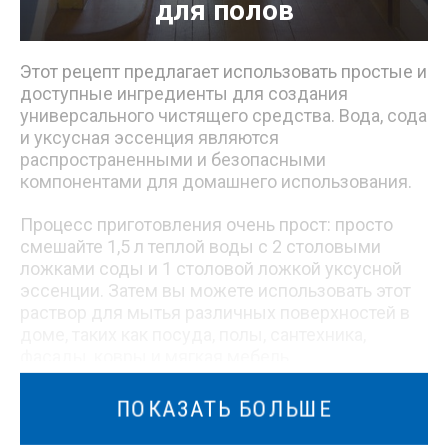
для полов
Этот рецепт предлагает использовать простые и
доступные ингредиенты для создания
универсального чистящего средства. Вода, сода
и уксусная эссенция являются
распространенными и безопасными
компонентами для домашнего использования.
Процесс приготовления очень прост: просто
смешайте 1,5 л теплой воды с 2 столовыми
ложками соды и 1 столовой ложкой уксусной
эссенции. Затем вы можете использовать этот
раствор для мытья различных поверхностей в
доме, таких как посуда, полы, сантехника,
фасады, ковры и мягкая мебель.
Если вы хотите очистить большие поверхности,
ПОКАЗАТЬ БОЛЬШЕ
можно использовать тряпку или губку,
смоченную в растворе. Если вам нужно